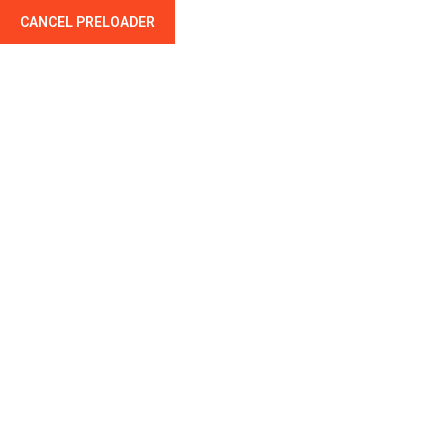
CANCEL PRELOADER
Zingueur Pionsat
COUVREUR - ZINGUEUR - CHARPENTIER -
MONTLUÇON