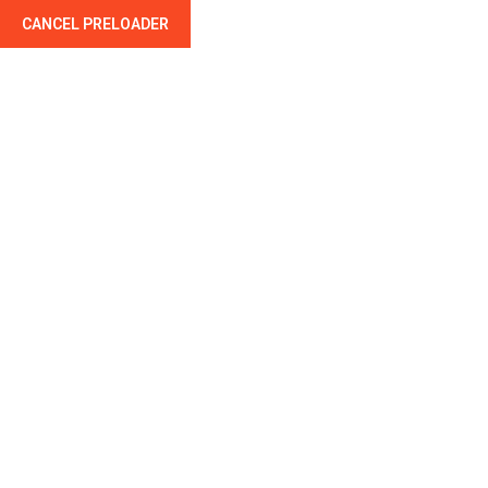
CANCEL PRELOADER
Couvreur - Zingueur - Montluçon - Allier
Accueil
Nos Prestations
Z