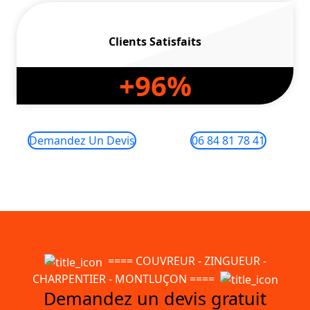
Clients Satisfaits
+
96
%
Demandez Un Devis
06 84 81 78 41
==== COUVREUR - ZINGUEUR -
CHARPENTIER - MONTLUÇON ====
Demandez un devis gratuit