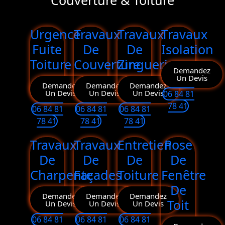
Couverture & Toiture
Urgence
Travaux
Travaux
Travaux
Fuite
De
De
Isolation
Toiture
Couverture
Zinguerie
Demandez
Un Devis
Demandez
Demandez
Demandez
Un Devis
Un Devis
Un Devis
06 84 81
78 41
06 84 81
06 84 81
06 84 81
78 41
78 41
78 41
Travaux
Travaux
Entretien
Pose
De
De
De
De
Charpente
Façades
Toiture
Fenêtre
De
Demandez
Demandez
Demandez
Toit
Un Devis
Un Devis
Un Devis
06 84 81
06 84 81
06 84 81