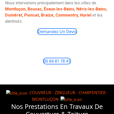
Nous intervenons principalement dans les villes de
Montluçon, Bousac, Évaux-les-Bains, Néris-les-Bains,
Domérat, Pionsat, Braize, Commentry, Huriel
et les
alentours.
Demandez Un Devis
06 84 81 78 41
COUVREUR - ZINGUEUR - CHARPENTIER -
MONTLUÇON
Nos Prestations En Travaux De