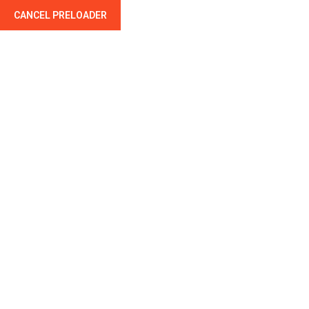
CANCEL PRELOADER
Entretien De Toiture
==== COUVREUR - ZINGUEUR -
CHARPENTIER - MONTLUÇON ====